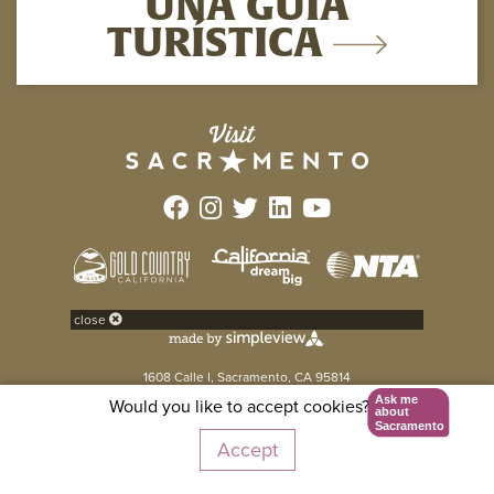
UNA GUÍA
TURÍSTICA
close
1608 Calle I, Sacramento, CA 95814
916-808-7777 | 1 800-292-2334
Ask me
Would you like to accept cookies?
about
© 2026 Visit Sacramento. All rights reserved.
Sacramento
Accept